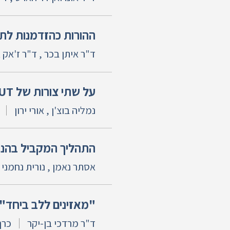
ההורות כהזדמנות לתיק
ד"ר איתן בכר , ד"ר ז'אק 
על שתי צורות של ACTING OUT בטיפול קבוצתי
נמליה בוצ'ן , אורי ירון
התהליך המקביל בהנח
אסתר נאמן , נורית נחמני ,
"מאזינים ללב ביחד" פ
ד"ר מרדכי בן-יקר
כרך 