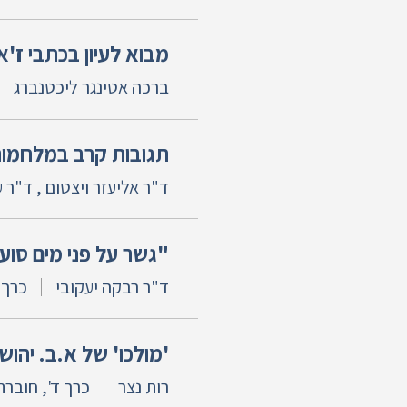
מבוא לעיון בכתבי ז'
ברכה אטינגר ליכטנברג
תגובות קרב במלחמות ישראל, 1948-1973. חלק 
ד"ר אליעזר ויצטום , ד"ר 
"גשר על פני מים סוער
ד"ר רבקה יעקובי
כרך ד
'מולכו' של א.ב. יהושע
רות נצר
כרך ד', חוברת 2