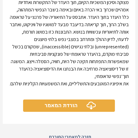
מצוקה וסיכון המשכיות הקיום, תוך היעדר של התקשרות ואחדיות
אמהיים שכרוך באי הכרה באיום ובאימה בשבר הנפשי המתהווה,
כלו' היעדר בתוך היעדר. אתבסס על התיאוריה של פרנצי על טראומה
בשלב הרוך, תוך קריאתה בדיעבד מבעד למושגיו של וויניקוט, ואחבר
אותה לתיאוריות עכשוויות בנושא. התבוננות כזו במושג תורמת,
לדעתי, לדיון ההולך ומתרחב במצבי נפש בלתי מיוצגים
(unrepresented) ובלתי נגישים (inaccessible), שמקורם בכשל
סביבתי מוקדם, בהיעדר טראומתי של פונקציות סביבתיות
שמאפשרות התפתחות תקינה של היות, חוויה, הסמלה וייצוג. המשגה
זו של דיסוציאציה מרחיבה את הבנתנו את הדיסוציאציה כהיעדר
תוך־נפשי טראומתי,
את איפיוניו המוטבעים והתשליליים, ואת המשמעויות הקליניות שלהם.
הורדת המאמר
חזרה למאמרי החוברת