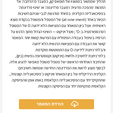
תהליך שמתואר במושגיו של תומאס קון, כמעבר מ׳הרחבה׳ אל
התהוות ׳מהפכה מדעית׳ ו׳מעבר פרדיגמה׳ או ׳שינוי פרדיגמה׳
בפסיכואנליזה הקלינית. במיוחד מודגשת לגבי שניהם חשיבות
ההֶיות־באחד (at-one-ment) של המטפל והמטופל בנקודת מוצא
ראשיתית: אצל ביון המאוחר עם המציאות הלא־ידועה O של המטופל
ו׳טרנספורמציה ב-O' ; ואצל ויניקוט — השינוי הגדול מתוך הדגש על
רגרסיה בטיפול בעבודה הטיפולית עם הפרעות קשות יותר. המאמר
קושר את העבודה עם המציאות הרגשית הלא־ידועה
והבלתי־ניתנת־לידיעה-O עם התמוטטות מוקדמת
בלתי־ניתנת־לחשיבה ולחוויה (ויניקוט) וקטסטרופה נפשית (ביון),
שהחיבור האחדותי הראשוני של מטפל־מטופל מאפשר להגיע אליה.
לבסוף מוצע לראות את הפרדיגמה החדשה שמתווה חשיבתם
הקלינית הרדיקלית של ביון המאוחר וויניקוט כ׳פסיכואנליזה קוונטית׳,
שתתקיים־יחד עם הפסיכואנליזה הקלאסית באותו אופן שהפיסיקה
הקלאסית מתקיימת־יחד עם הפיסיקה הקוונטית.
הורדת המאמר