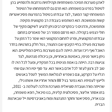
לארגן מערכות תמיכה משפחתיות וקהילתיות נרחבות ולהסתייע בהן
לטיפול בפרט ובמשפחתו. הוא תרם גם להתפתחותו של הטיפול
המשפחתי קצר המועד, לצד עבודתו בטיפול בהפרעות פסיכיאטריות
קשות וממושכות. הוא השתמש בעבודה רב מקצועית מקיפה
ומתמשכת, והדגים כי במקרים רבים ניתן להגיע לשיקום מקיף של
חולי הנפש בקהילה. הוא פרסם מספר רב של מאמרים בתחום
עבודתו המקצועית, ופרט לתחום המקצועי הוא שמר כל הזמן על
מעורבות פעילה בחיי הקיבוץ שבו התגורר, נטל חלק בתורנויות בחדר
האוכל ואף ריכז ועדות. הייתה לו גם מעורבות בחיים הפוליטיים. הוא
ניחן ביושר פנימי, באמינות ובאחריות, וכן ביכולת מנהיגות, לצד
צניעות רבה. הייתה בו אמת פנימית בכל תפקידיו, ומעל לכל היה לו
טוב לב ורצון לעזור לכל אדם באשר הוא. עד סוף ימיו היה עם שתי
רגליו על הקרקע, וגם כשפרש לגמלאות המשיך לטפל באנשים
ולייעץ לעמיתיו. הוא נפטר בגיל 88 והותיר אחריו את אשתו נילי,
שהייתה מורה ועובדת סוציאלית מוערכת והלכה לעולמה ב- 2011,
בתו אסתר אליצור, פסיכולוגית קלינית, בנו מיכאל, רופא משפחה,
ובנו אריה, פסיכיאטר וחוקר התנהגות ומוח באוניברסיטת ייל שבארצות
הברית.